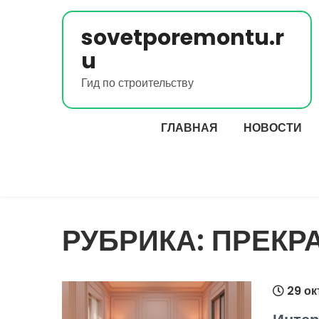
Перейти
к
sovetporemontu.r
содержимому
u
Гид по строительству
ГЛАВНАЯ
НОВОСТИ
РУБРИКА:
ПРЕКР
29 ок