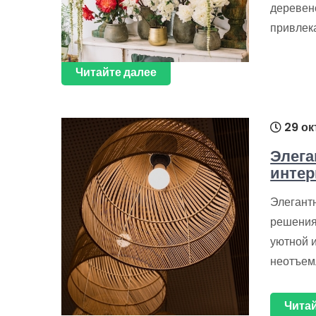
деревенс
привлек
Читайте далее
29 ок
Элега
интер
Элегантн
решения
уютной 
неотъем
Читай