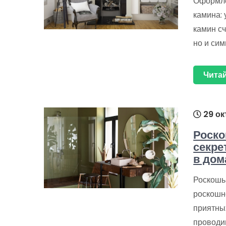
Оформле
камина:
камин сч
но и сим
Читай
29 ок
Роско
секре
в дом
Роскошь 
роскошн
приятны
проводи