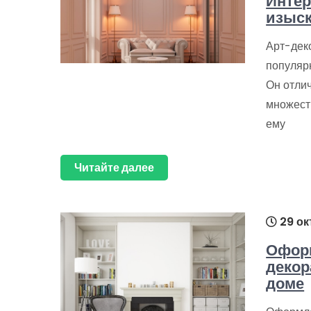
Интер
изыск
Арт-деко
популярн
Он отли
множеств
ему
Читайте далее
29 ок
Оформ
декор
доме