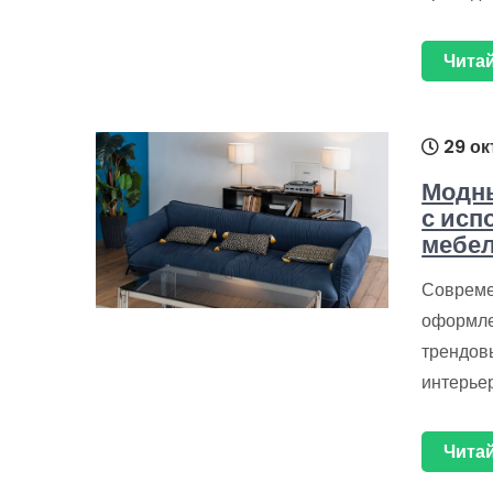
Читай
29 ок
Модны
с исп
мебе
Совреме
оформле
трендов
интерьер
Читай