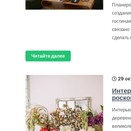
Планиро
создани
гостиная
связано 
сделать
Читайте далее
29 ок
Интер
роско
Интерьер
деревенс
великол