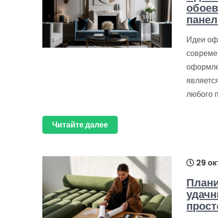
обоев
панел
Идеи оф
совреме
оформле
являетс
любого 
Читайте далее
29 ок
Плани
удачн
прост