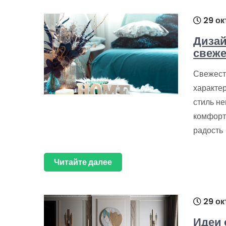
29 ок
Дизай
свеже
Свежест
характер
стиль н
комфорта
радость
Читайте далее
29 ок
Идеи 