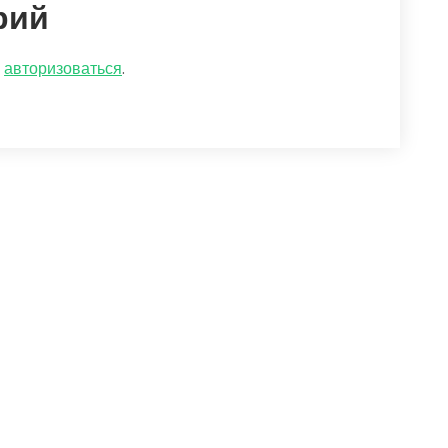
рий
о
авторизоваться
.