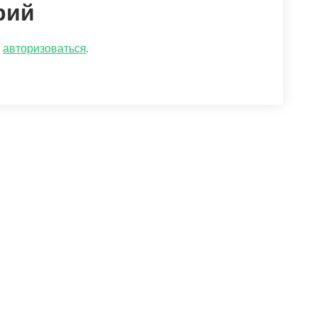
рий
о
авторизоваться
.