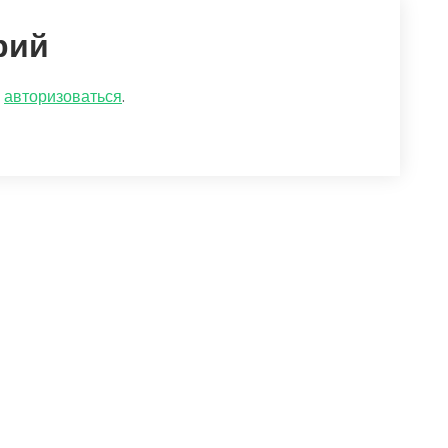
рий
о
авторизоваться
.