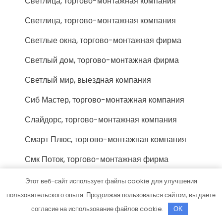
Светлица, торгово-монтажная компания
Светлица, торгово-монтажная компания
Светлые окна, торгово-монтажная фирма
Светлый дом, торгово-монтажная фирма
Светлый мир, выездная компания
Сиб Мастер, торгово-монтажная компания
Слайдорс, торгово-монтажная компания
Смарт Плюс, торгово-монтажная компания
Смк Поток, торгово-монтажная фирма
Сок-Тольятти люкс, торгово-монтажная
Этот веб-сайт использует файлы cookie для улучшения
фирма
пользовательского опыта. Продолжая пользоваться сайтом, вы даете
согласие на использование файлов cookie.
Сок, производственно-монтажная фирма
OK