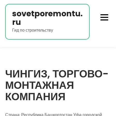
Перейти
к
sovetporemontu.
содержимому
ru
Гид по строительству
ЧИНГИЗ, ТОРГОВО-
МОНТАЖНАЯ
КОМПАНИЯ
Страна: Республика Башкортостан Уфа городской