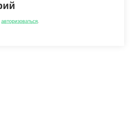
рий
о
авторизоваться
.