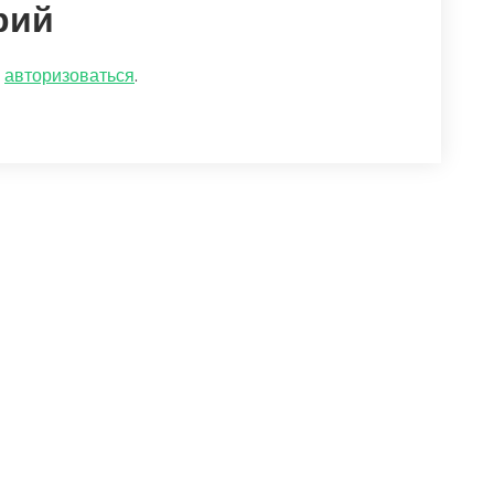
рий
о
авторизоваться
.