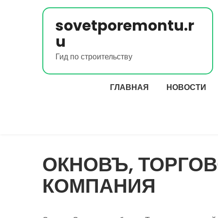
Перейти
к
sovetporemontu.r
содержимому
u
Гид по строительству
ГЛАВНАЯ
НОВОСТИ
ОКНОВЪ, ТОРГО
КОМПАНИЯ