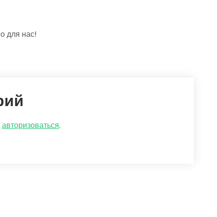
о для нас!
рий
о
авторизоваться
.