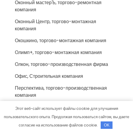
Оконный мастерЪ, торгово-ремонтная
компания
Оконный Центр, торгово-монтажная
компания
Окошкино, торгово-монтажная компания
Олимп+, торгово-монтажная компания
Олкон, торгово-производственная фирма
Офис, Строительная компания
Перспектива, торгово-производственная
компания
Пирамида, многопрофильная компания
Этот веб-сайт использует файлы cookie для улучшения
пользовательского опыта. Продолжая пользоваться сайтом, вы даете
Планета окон, торгово-монтажная компания
согласие на использование файлов cookie.
OK
Планета Окон, торгово-производственная