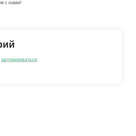
м с нами!
рий
о
авторизоваться
.